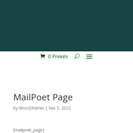
0 Prekės
MailPoet Page
by
WooZiAdmin
|
Vas 5, 2022
[mailpoet_page]