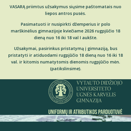
VASARĄ priimtus užsakymus siųsime paštomatais nuo
liepos antros pusės.
Pasimatuoti ir nusipirkti džemperius ir polo
marškinėlius gimnazijoje kviečiame 2026 rugpjūčio 18
dieną nuo 16 iki 18 val I aukšte.
Užsakymai, pasirinkus pristatymą į gimnaziją, bus
pristatyti ir atiduodami rugpjūčio 18 dieną nuo 16 iki 18
val. ir kitomis numatytomis dienomis rugpjūčio mėn.
(patikslinsime).