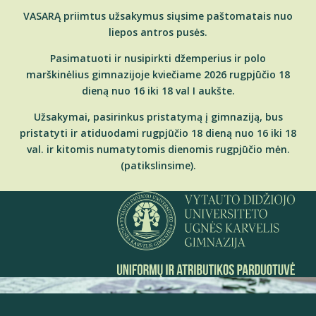
VASARĄ priimtus užsakymus siųsime paštomatais nuo
liepos antros pusės.
Pasimatuoti ir nusipirkti džemperius ir polo
marškinėlius gimnazijoje kviečiame 2026 rugpjūčio 18
dieną nuo 16 iki 18 val I aukšte.
Užsakymai, pasirinkus pristatymą į gimnaziją, bus
pristatyti ir atiduodami rugpjūčio 18 dieną nuo 16 iki 18
val. ir kitomis numatytomis dienomis rugpjūčio mėn.
(patikslinsime).