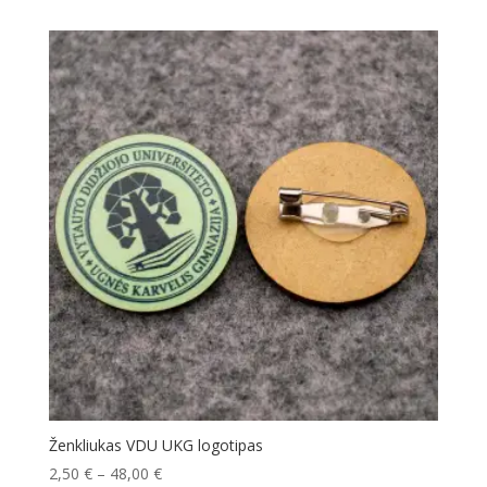
Ženkliukas VDU UKG logotipas
2,50
€
–
48,00
€