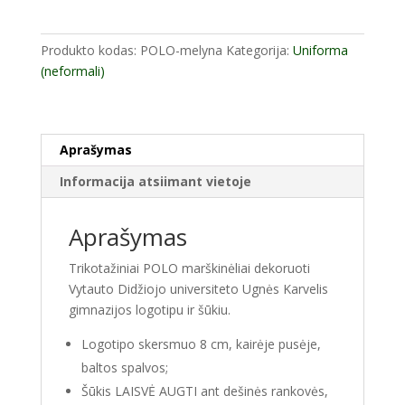
marškinėliai
tamsiai
Produkto kodas:
POLO-melyna
Kategorija:
Uniforma
mėlynos
(neformali)
spalvos
Aprašymas
Informacija atsiimant vietoje
Aprašymas
Trikotažiniai POLO marškinėliai dekoruoti
Vytauto Didžiojo universiteto Ugnės Karvelis
gimnazijos logotipu ir šūkiu.
Logotipo skersmuo 8 cm, kairėje pusėje,
baltos spalvos;
Šūkis LAISVĖ AUGTI ant dešinės rankovės,