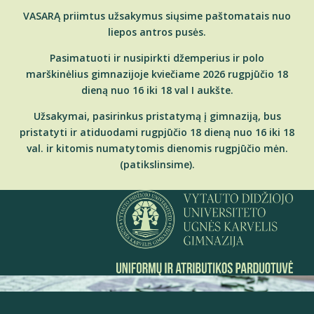
VASARĄ priimtus užsakymus siųsime paštomatais nuo
liepos antros pusės.
Pasimatuoti ir nusipirkti džemperius ir polo
marškinėlius gimnazijoje kviečiame 2026 rugpjūčio 18
dieną nuo 16 iki 18 val I aukšte.
Užsakymai, pasirinkus pristatymą į gimnaziją, bus
pristatyti ir atiduodami rugpjūčio 18 dieną nuo 16 iki 18
val. ir kitomis numatytomis dienomis rugpjūčio mėn.
(patikslinsime).