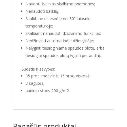
Naudoti švelnias skalbimo priemones;
Nenaudoti baliklių;
Skalbti ne didesnėje nei 30° laipsnių
temperatūroje;
Skalbiant nenaudoti džiovinimo funkcijos;
Nedžiovinti automatinėje džiovyklėje;
Nelyginti tiesioginiame spaudos plote, arba
tiesioginį spaudos plotą lyginti per audinį.
Sudėtis ir savybės:
85 proc. medvilnė, 15 proc. viskozė;
3 sagutės;
audinio storis 200 g/m2.
Panašūs produktai