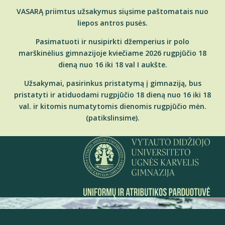
VASARĄ priimtus užsakymus siųsime paštomatais nuo
liepos antros pusės.
Pasimatuoti ir nusipirkti džemperius ir polo
marškinėlius gimnazijoje kviečiame 2026 rugpjūčio 18
dieną nuo 16 iki 18 val I aukšte.
Užsakymai, pasirinkus pristatymą į gimnaziją, bus
pristatyti ir atiduodami rugpjūčio 18 dieną nuo 16 iki 18
val. ir kitomis numatytomis dienomis rugpjūčio mėn.
(patikslinsime).