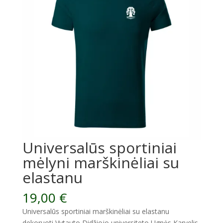
Universalūs sportiniai
mėlyni marškinėliai su
elastanu
19,00
€
Universalūs sportiniai marškinėliai su elastanu
dekoruoti Vytauto Didžiojo universiteto Ugnės Karvelis