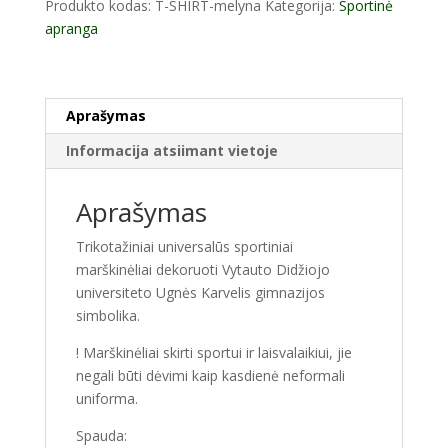
Produkto kodas:
T-SHIRT-melyna
Kategorija:
Sportinė
marškinėliai
apranga
su
elastanu
Aprašymas
Informacija atsiimant vietoje
Aprašymas
Trikotažiniai universalūs sportiniai
marškinėliai dekoruoti Vytauto Didžiojo
universiteto Ugnės Karvelis gimnazijos
simbolika.
! Marškinėliai skirti sportui ir laisvalaikiui, jie
negali būti dėvimi kaip kasdienė neformali
uniforma.
Spauda: