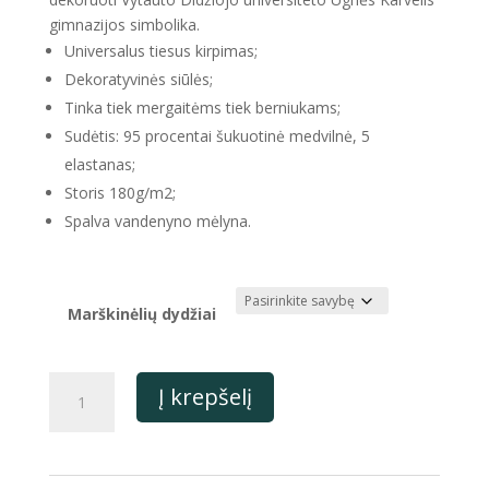
gimnazijos simbolika.
Universalus tiesus kirpimas;
Dekoratyvinės siūlės;
Tinka tiek mergaitėms tiek berniukams;
Sudėtis: 95 procentai šukuotinė medvilnė, 5
elastanas;
Storis 180g/m2;
Spalva vandenyno mėlyna.
Marškinėlių dydžiai
produkto
Į krepšelį
kiekis:
Universalūs
sportiniai
mėlyni